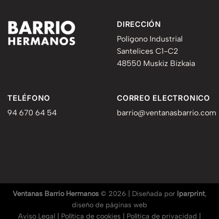
DIRECCIÓN
Polígono Industrial
Santelices C1-C2
48550 Muskiz Bizkaia
TELÉFONO
CORREO ELECTRONICO
94 670 64 54
barrio@ventanasbarrio.com
Ventanas Barrio Hermanos
© 2026 | Diseñada por
Iparprint
,
diseño de páginas web
Aviso Legal
|
Política de cookies
|
Política de privacidad
|